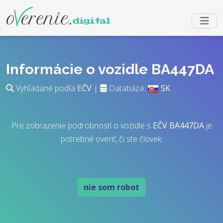
Informácie o vozidle BA447DA
Vyhľadané podľa
EČV
|
Databáza:
SK
Pre zobrazenie podrobností o vozidle s
EČV
BA447DA
je
potrebné overiť, či ste človek.
nie som robot