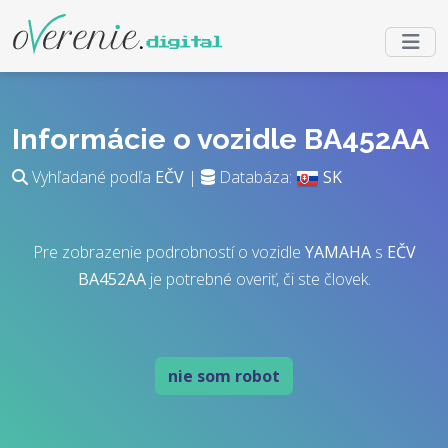
Informácie o vozidle BA452AA
Vyhľadané podľa
EČV
|
Databáza:
SK
Pre zobrazenie podrobností o vozidle
YAMAHA
s
EČV
BA452AA
je potrebné overiť, či ste človek.
nie som robot