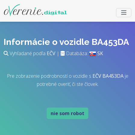
Informácie o vozidle BA453DA
Vyhľadané podľa
EČV
|
Databáza:
SK
Pre zobrazenie podrobností o vozidle s
EČV
BA453DA
je
potrebné overiť, či ste človek.
nie som robot