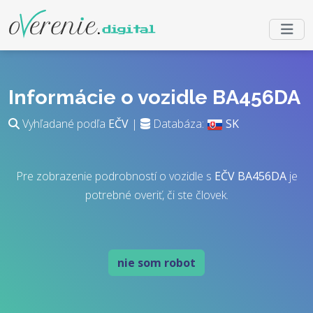
Informácie o vozidle BA456DA
Vyhľadané podľa
EČV
|
Databáza:
SK
Pre zobrazenie podrobností o vozidle s
EČV
BA456DA
je
potrebné overiť, či ste človek.
nie som robot