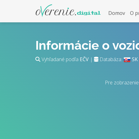
Domov
O p
Informácie o voz
Vyhľadané podľa
EČV
|
Databáza:
SK
Pre zobrazenie