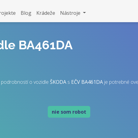
rojekte
Blog
Krádeže
Nástroje
idle BA461DA
 podrobností o vozidle
ŠKODA
s
EČV
BA461DA
je potrebné overi
nie som robot