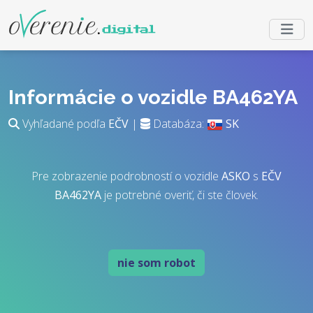
Informácie o vozidle BA462YA
Vyhľadané podľa
EČV
|
Databáza:
SK
Pre zobrazenie podrobností o vozidle
ASKO
s
EČV
BA462YA
je potrebné overiť, či ste človek.
nie som robot