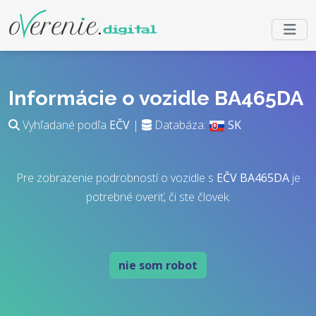
Informácie o vozidle BA465DA
Vyhľadané podľa
EČV
|
Databáza:
SK
Pre zobrazenie podrobností o vozidle s
EČV
BA465DA
je
potrebné overiť, či ste človek.
nie som robot