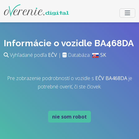
Informácie o vozidle BA468DA
Vyhľadané podľa
EČV
|
Databáza:
SK
Pre zobrazenie podrobností o vozidle s
EČV
BA468DA
je
potrebné overiť, či ste človek.
nie som robot