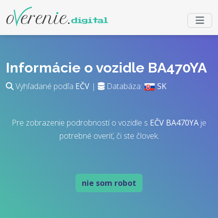
Informácie o vozidle BA470YA
Vyhľadané podľa
EČV
|
Databáza:
SK
Pre zobrazenie podrobností o vozidle s
EČV
BA470YA
je
potrebné overiť, či ste človek.
nie som robot