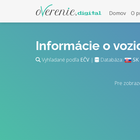
Domov
O p
Informácie o voz
Vyhľadané podľa
EČV
|
Databáza:
SK
Pre zobraz