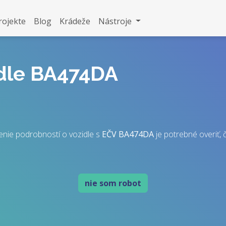
rojekte
Blog
Krádeže
Nástroje
idle BA474DA
enie podrobností o vozidle s
EČV
BA474DA
je potrebné overiť, č
nie som robot