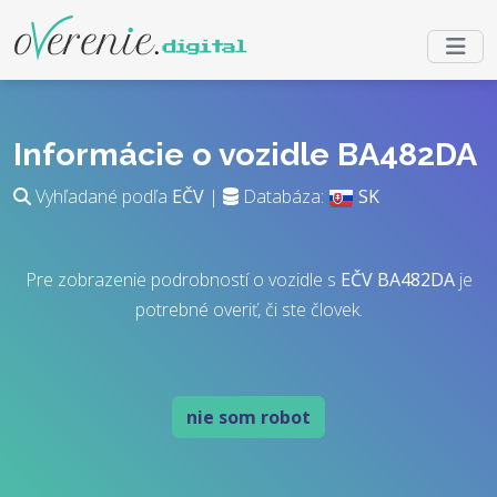
Informácie o vozidle BA482DA
Vyhľadané podľa
EČV
|
Databáza:
SK
Pre zobrazenie podrobností o vozidle s
EČV
BA482DA
je
potrebné overiť, či ste človek.
nie som robot