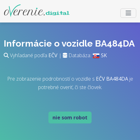
Informácie o vozidle BA484DA
Vyhľadané podľa
EČV
|
Databáza:
SK
Pre zobrazenie podrobností o vozidle s
EČV
BA484DA
je
potrebné overiť, či ste človek.
nie som robot