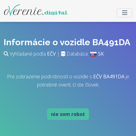
Informácie o vozidle BA491DA
Vyhľadané podľa
EČV
|
Databáza:
SK
Pre zobrazenie podrobností o vozidle s
EČV
BA491DA
je
potrebné overiť, či ste človek.
nie som robot