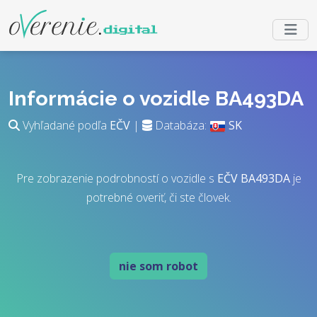
Informácie o vozidle BA493DA
Vyhľadané podľa
EČV
|
Databáza:
SK
Pre zobrazenie podrobností o vozidle s
EČV
BA493DA
je
potrebné overiť, či ste človek.
nie som robot