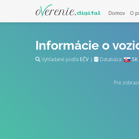
Domov
O p
Informácie o voz
Vyhľadané podľa
EČV
|
Databáza:
SK
Pre zobraz