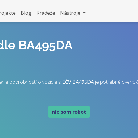
rojekte
Blog
Krádeže
Nástroje
idle BA495DA
enie podrobností o vozidle s
EČV
BA495DA
je potrebné overiť, č
nie som robot