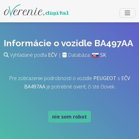
Informácie o vozidle BA497AA
Vyhľadané podľa
EČV
|
Databáza:
SK
Pre zobrazenie podrobností o vozidle
PEUGEOT
s
EČV
BA497AA
je potrebné overiť, či ste človek.
nie som robot