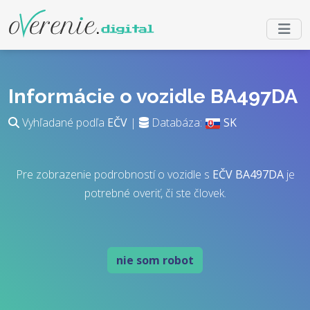
Informácie o vozidle BA497DA
Vyhľadané podľa
EČV
|
Databáza:
SK
Pre zobrazenie podrobností o vozidle s
EČV
BA497DA
je
potrebné overiť, či ste človek.
nie som robot