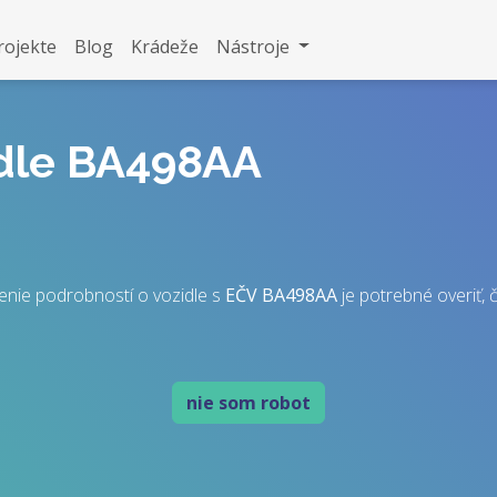
rojekte
Blog
Krádeže
Nástroje
idle BA498AA
enie podrobností o vozidle s
EČV
BA498AA
je potrebné overiť, č
nie som robot