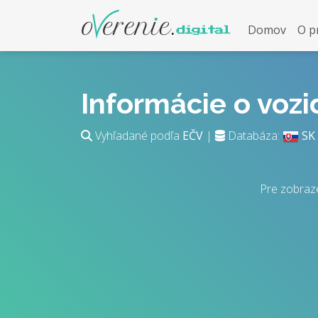
Domov
O p
Informácie o voz
Vyhľadané podľa
EČV
|
Databáza:
SK
Pre zobraz