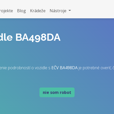
rojekte
Blog
Krádeže
Nástroje
idle BA498DA
enie podrobností o vozidle s
EČV
BA498DA
je potrebné overiť, č
nie som robot