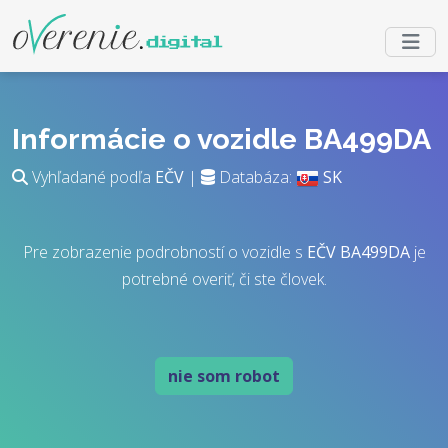
Informácie o vozidle BA499DA
Vyhľadané podľa
EČV
|
Databáza:
SK
Pre zobrazenie podrobností o vozidle s
EČV
BA499DA
je
potrebné overiť, či ste človek.
nie som robot