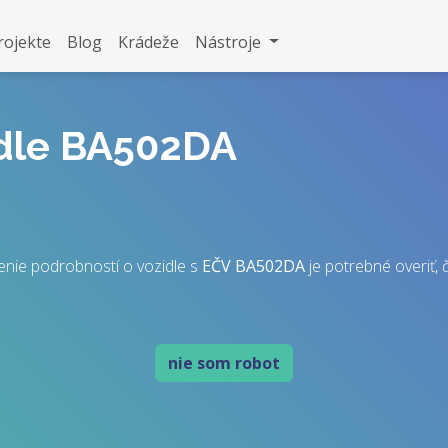
rojekte
Blog
Krádeže
Nástroje
idle BA502DA
enie podrobností o vozidle s
EČV
BA502DA
je potrebné overiť, č
nie som robot