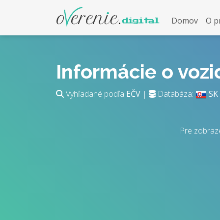
Domov
O p
Informácie o voz
Vyhľadané podľa
EČV
|
Databáza:
SK
Pre zobraz