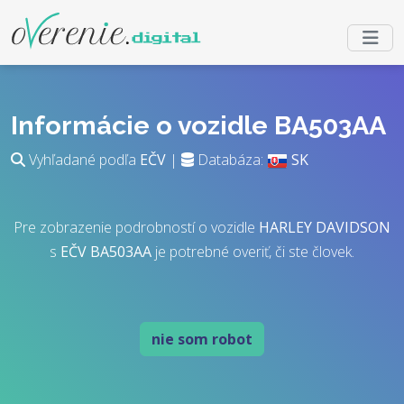
Informácie o vozidle BA503AA
Vyhľadané podľa
EČV
|
Databáza:
SK
Pre zobrazenie podrobností o vozidle
HARLEY DAVIDSON
s
EČV
BA503AA
je potrebné overiť, či ste človek.
nie som robot