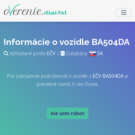
Informácie o vozidle BA504DA
Vyhľadané podľa
EČV
|
Databáza:
SK
Pre zobrazenie podrobností o vozidle s
EČV
BA504DA
je
potrebné overiť, či ste človek.
nie som robot