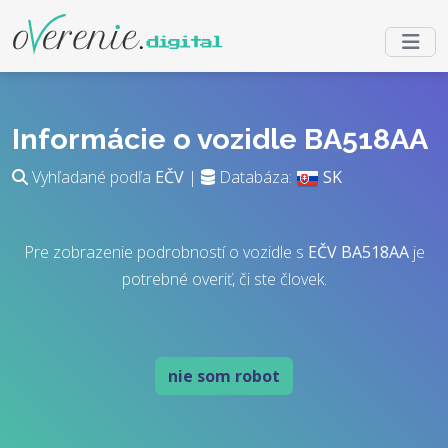
Informácie o vozidle BA518AA
Vyhľadané podľa
EČV
|
Databáza:
SK
Pre zobrazenie podrobností o vozidle s
EČV
BA518AA
je
potrebné overiť, či ste človek.
nie som robot