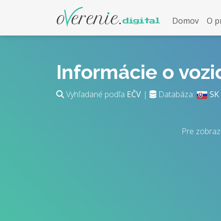
Domov
O p
Informácie o voz
Vyhľadané podľa
EČV
|
Databáza:
SK
Pre zobraz