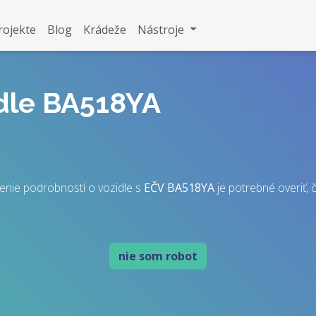
rojekte
Blog
Krádeže
Nástroje
idle BA518YA
enie podrobností o vozidle s
EČV
BA518YA
je potrebné overiť, č
nie som robot