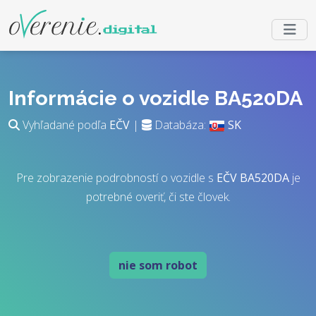
Informácie o vozidle BA520DA
Vyhľadané podľa
EČV
|
Databáza:
SK
Pre zobrazenie podrobností o vozidle s
EČV
BA520DA
je
potrebné overiť, či ste človek.
nie som robot