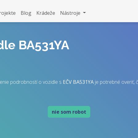
rojekte
Blog
Krádeže
Nástroje
idle BA531YA
enie podrobností o vozidle s
EČV
BA531YA
je potrebné overiť, č
nie som robot