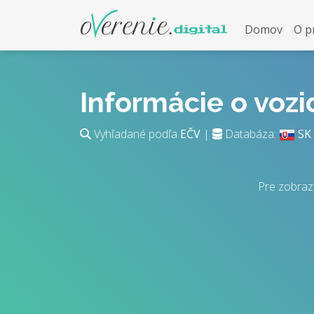
Domov
O p
Informácie o voz
Vyhľadané podľa
EČV
|
Databáza:
SK
Pre zobraz