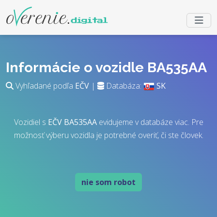
Informácie o vozidle BA535AA
Vyhľadané podľa
EČV
|
Databáza:
SK
Vozidiel s
EČV
BA535AA
evidujeme v databáze viac. Pre
možnosť výberu vozidla je potrebné overiť, či ste človek.
nie som robot