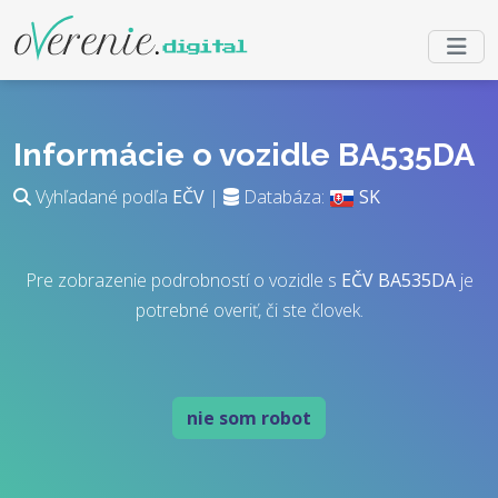
Informácie o vozidle BA535DA
Vyhľadané podľa
EČV
|
Databáza:
SK
Pre zobrazenie podrobností o vozidle s
EČV
BA535DA
je
potrebné overiť, či ste človek.
nie som robot