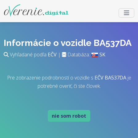
Informácie o vozidle BA537DA
Vyhľadané podľa
EČV
|
Databáza:
SK
Pre zobrazenie podrobností o vozidle s
EČV
BA537DA
je
potrebné overiť, či ste človek.
nie som robot