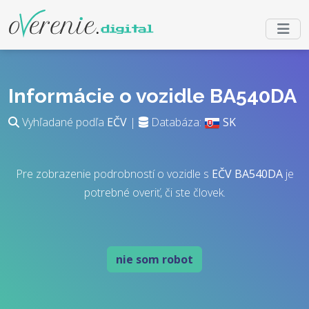
Informácie o vozidle BA540DA
Vyhľadané podľa
EČV
|
Databáza:
SK
Pre zobrazenie podrobností o vozidle s
EČV
BA540DA
je
potrebné overiť, či ste človek.
nie som robot