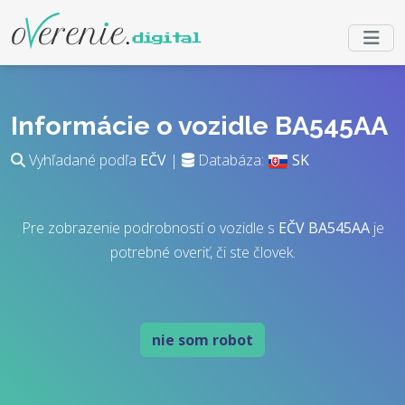
Informácie o vozidle BA545AA
Vyhľadané podľa
EČV
|
Databáza:
SK
Pre zobrazenie podrobností o vozidle s
EČV
BA545AA
je
potrebné overiť, či ste človek.
nie som robot