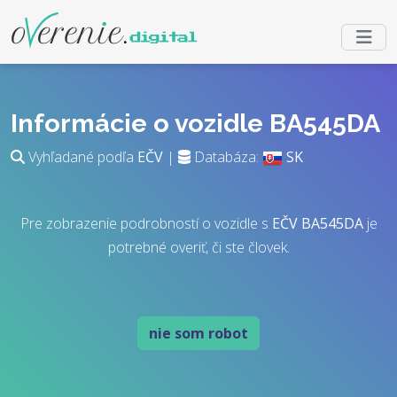
Informácie o vozidle BA545DA
Vyhľadané podľa
EČV
|
Databáza:
SK
Pre zobrazenie podrobností o vozidle s
EČV
BA545DA
je
potrebné overiť, či ste človek.
nie som robot