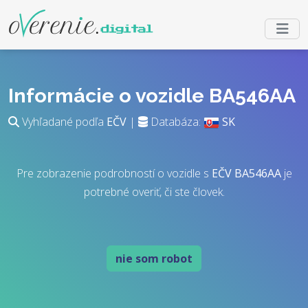
Informácie o vozidle BA546AA
Vyhľadané podľa
EČV
|
Databáza:
SK
Pre zobrazenie podrobností o vozidle s
EČV
BA546AA
je
potrebné overiť, či ste človek.
nie som robot