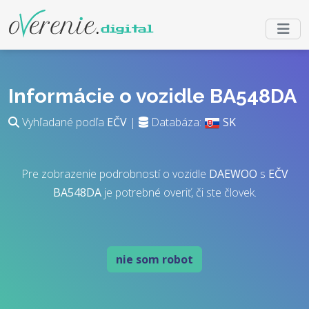
Informácie o vozidle BA548DA
Vyhľadané podľa
EČV
|
Databáza:
SK
Pre zobrazenie podrobností o vozidle
DAEWOO
s
EČV
BA548DA
je potrebné overiť, či ste človek.
nie som robot