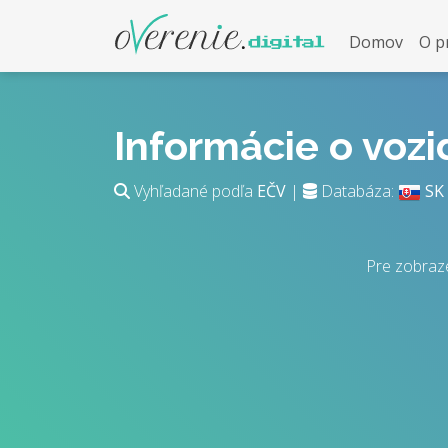
Domov
O p
Informácie o voz
Vyhľadané podľa
EČV
|
Databáza:
SK
Pre zobraz