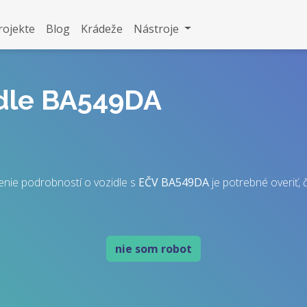
rojekte
Blog
Krádeže
Nástroje
idle BA549DA
enie podrobností o vozidle s
EČV
BA549DA
je potrebné overiť, č
nie som robot