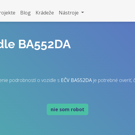
rojekte
Blog
Krádeže
Nástroje
idle BA552DA
enie podrobností o vozidle s
EČV
BA552DA
je potrebné overiť, č
nie som robot