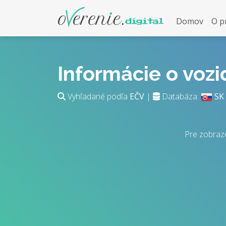
Domov
O p
Informácie o voz
Vyhľadané podľa
EČV
|
Databáza:
SK
Pre zobraz