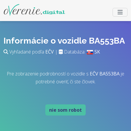
Informácie o vozidle BA553BA
Vyhľadané podľa
EČV
|
Databáza:
SK
Pre zobrazenie podrobností o vozidle s
EČV
BA553BA
je
potrebné overiť, či ste človek.
nie som robot