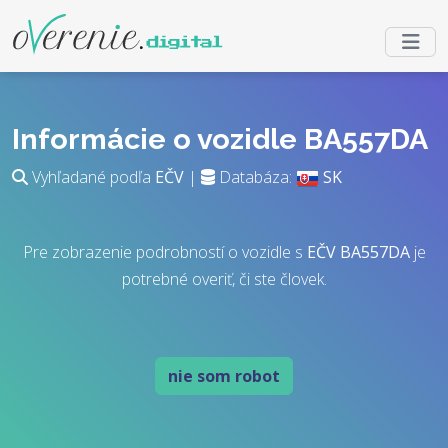
Informácie o vozidle BA557DA
Vyhľadané podľa
EČV
|
Databáza:
SK
Pre zobrazenie podrobností o vozidle s
EČV
BA557DA
je
potrebné overiť, či ste človek.
nie som robot