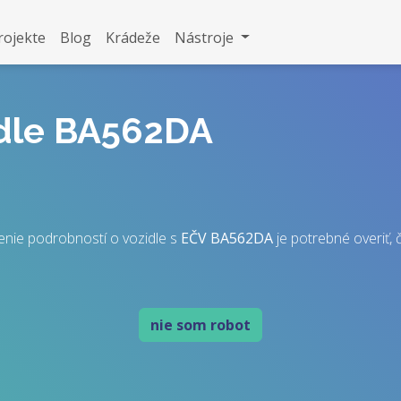
rojekte
Blog
Krádeže
Nástroje
idle BA562DA
enie podrobností o vozidle s
EČV
BA562DA
je potrebné overiť, č
nie som robot