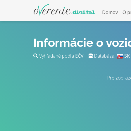
Domov
O p
Informácie o voz
Vyhľadané podľa
EČV
|
Databáza:
SK
Pre zobraz