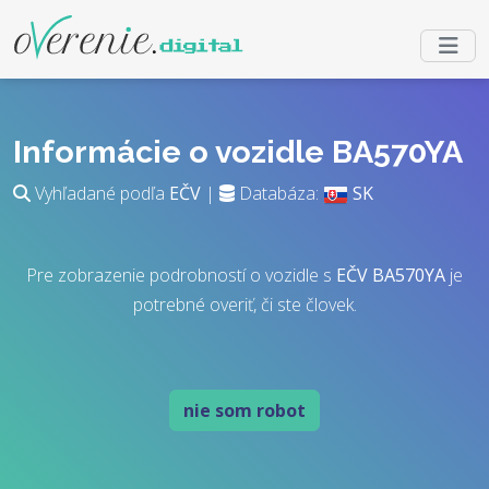
Informácie o vozidle BA570YA
Vyhľadané podľa
EČV
|
Databáza:
SK
Pre zobrazenie podrobností o vozidle s
EČV
BA570YA
je
potrebné overiť, či ste človek.
nie som robot