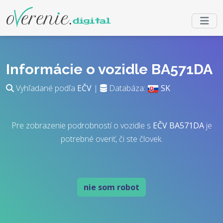
Informácie o vozidle BA571DA
Vyhľadané podľa
EČV
|
Databáza:
SK
Pre zobrazenie podrobností o vozidle s
EČV
BA571DA
je
potrebné overiť, či ste človek.
nie som robot