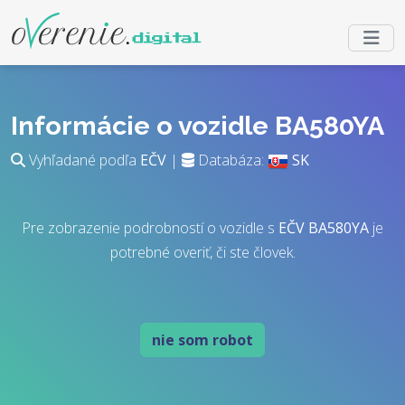
Informácie o vozidle BA580YA
Vyhľadané podľa
EČV
|
Databáza:
SK
Pre zobrazenie podrobností o vozidle s
EČV
BA580YA
je
potrebné overiť, či ste človek.
nie som robot