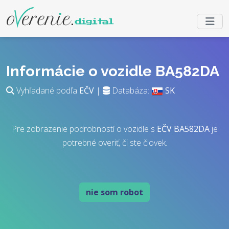
Informácie o vozidle BA582DA
Vyhľadané podľa
EČV
|
Databáza:
SK
Pre zobrazenie podrobností o vozidle s
EČV
BA582DA
je
potrebné overiť, či ste človek.
nie som robot