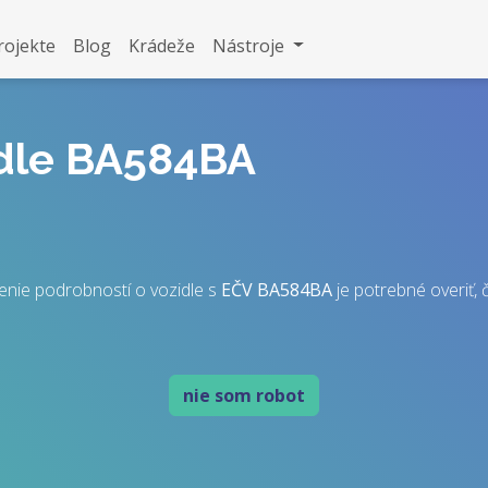
rojekte
Blog
Krádeže
Nástroje
idle BA584BA
enie podrobností o vozidle s
EČV
BA584BA
je potrebné overiť, č
nie som robot