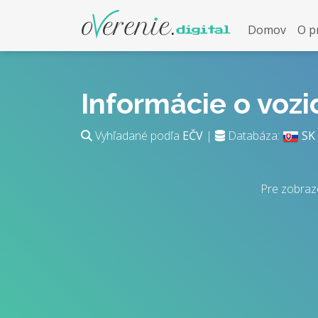
Domov
O p
Informácie o voz
Vyhľadané podľa
EČV
|
Databáza:
SK
Pre zobraz