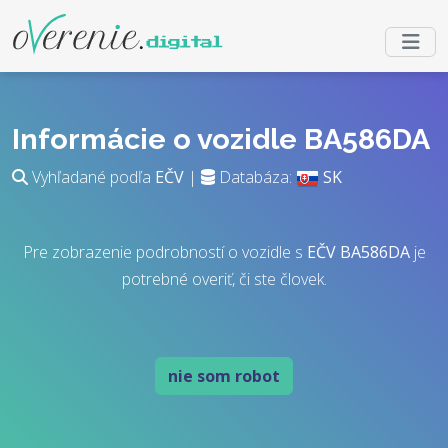
Informácie o vozidle BA586DA
Vyhľadané podľa
EČV
|
Databáza:
SK
Pre zobrazenie podrobností o vozidle s
EČV
BA586DA
je
potrebné overiť, či ste človek.
nie som robot