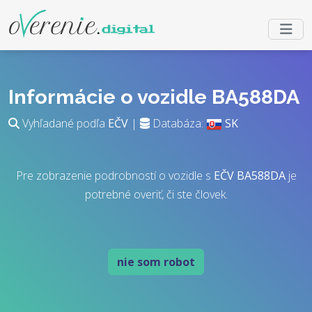
Informácie o vozidle BA588DA
Vyhľadané podľa
EČV
|
Databáza:
SK
Pre zobrazenie podrobností o vozidle s
EČV
BA588DA
je
potrebné overiť, či ste človek.
nie som robot