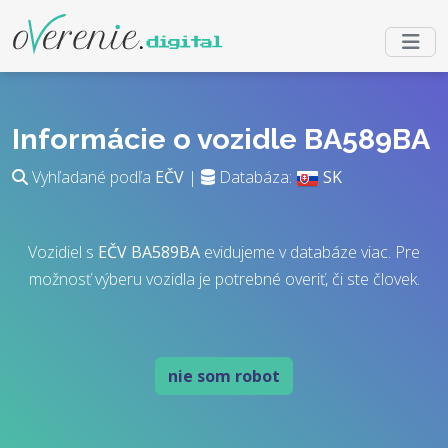
Informácie o vozidle BA589BA
Vyhľadané podľa
EČV
|
Databáza:
SK
Vozidiel s
EČV
BA589BA
evidujeme v databáze viac. Pre
možnosť výberu vozidla je potrebné overiť, či ste človek.
nie som robot