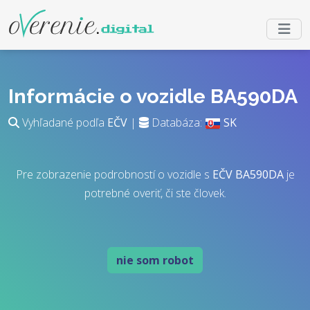
Informácie o vozidle BA590DA
Vyhľadané podľa
EČV
|
Databáza:
SK
Pre zobrazenie podrobností o vozidle s
EČV
BA590DA
je
potrebné overiť, či ste človek.
nie som robot