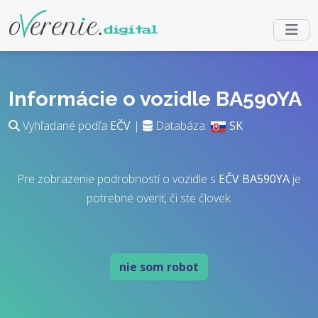
Informácie o vozidle BA590YA
Vyhľadané podľa
EČV
|
Databáza:
SK
Pre zobrazenie podrobností o vozidle s
EČV
BA590YA
je
potrebné overiť, či ste človek.
nie som robot